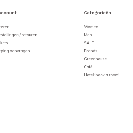
account
Categorieën
reren
Women
estellingen / retouren
Men
ckets
SALE
eping aanvragen
Brands
Greenhouse
Café
Hotel: book a room!