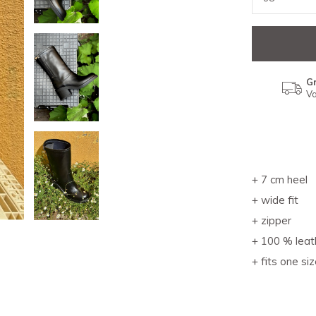
Gr
Va
+ 7 cm heel
+ wide fit
+ zipper
+ 100 % leat
+ fits one si