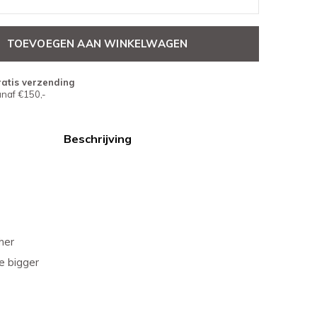
TOEVOEGEN AAN WINKELWAGEN
atis verzending
naf €150,-
Beschrijving
her
ze bigger