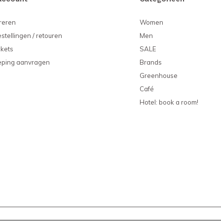
reren
Women
estellingen / retouren
Men
ckets
SALE
eping aanvragen
Brands
Greenhouse
Café
Hotel: book a room!