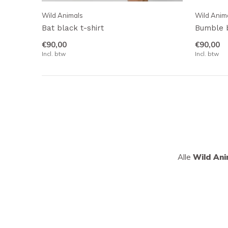
Wild Animals
Wild Anim
Bat black t-shirt
Bumble b
€90,00
€90,00
Incl. btw
Incl. btw
Alle
Wild An