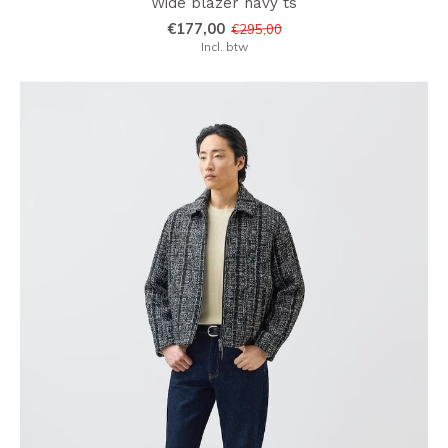
Wide blazer navy ts
€177,00
€295,00
Incl. btw