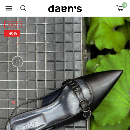
0
SALE
-40%