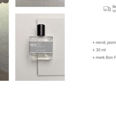
Gr
Va
+ neroli, ja
+ 30 ml
+ merk Bon 