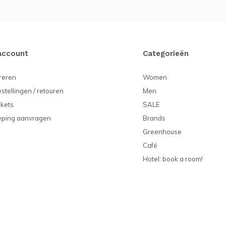
account
Categorieën
reren
Women
estellingen / retouren
Men
ckets
SALE
eping aanvragen
Brands
Greenhouse
Café
Hotel: book a room!