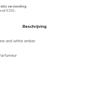
atis verzending
naf €150,-
Beschrijving
smine and white amber
Parfumeur