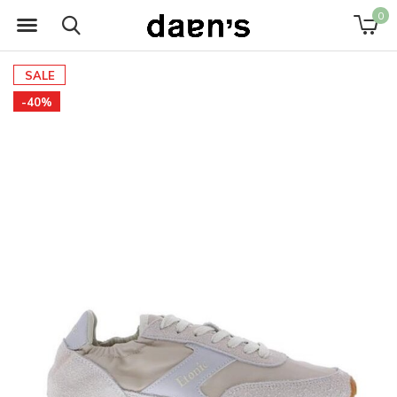
0
SALE
-40%