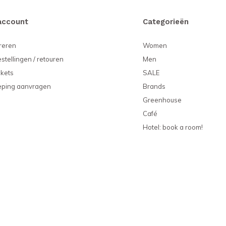
account
Categorieën
reren
Women
estellingen / retouren
Men
ckets
SALE
eping aanvragen
Brands
Greenhouse
Café
Hotel: book a room!