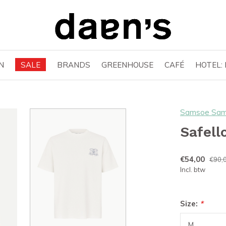
N
SALE
BRANDS
GREENHOUSE
CAFÉ
HOTEL:
Samsoe Sa
Safell
€54,00
€90,
Incl. btw
Size:
*