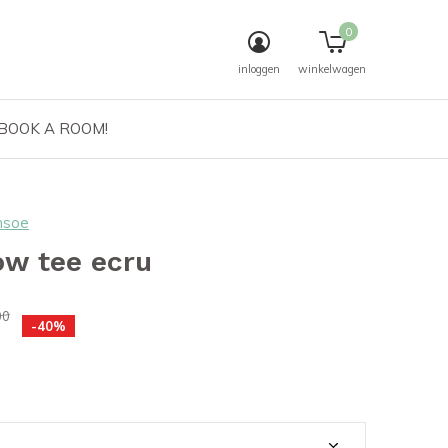
0
inloggen
winkelwagen
 BOOK A ROOM!
msoe
ow tee ecru
00
-40%