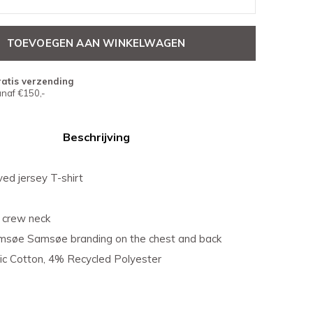
TOEVOEGEN AAN WINKELWAGEN
atis verzending
naf €150,-
Beschrijving
ed jersey T-shirt
d crew neck
msøe Samsøe branding on the chest and back
c Cotton, 4% Recycled Polyester