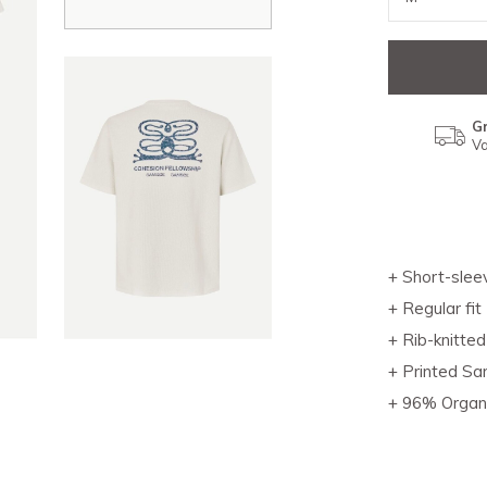
Gr
Va
+ Short-sleev
+ Regular fit
+ Rib-knitte
+ Printed Sa
+ 96% Organi