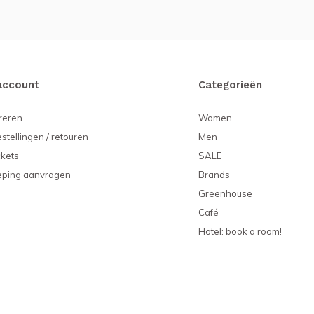
account
Categorieën
reren
Women
estellingen / retouren
Men
ckets
SALE
eping aanvragen
Brands
Greenhouse
Café
Hotel: book a room!