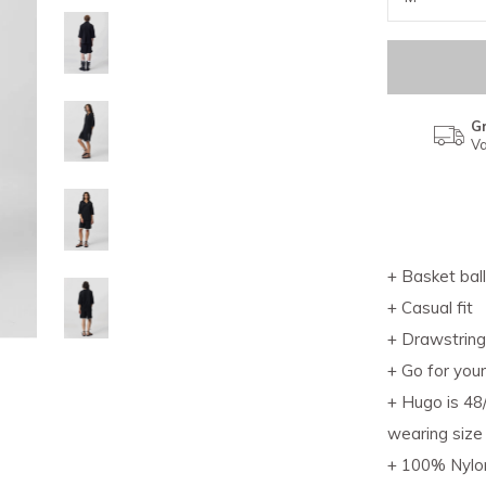
Gr
Va
+ Basket ball
+ Casual fit
+ Drawstring
+ Go for your
+ Hugo is 48
wearing size
+ 100% Nylo