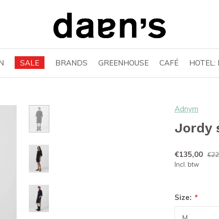
N
SALE
BRANDS
GREENHOUSE
CAFÉ
HOTEL:
Adnym
Jordy 
€135,00
€22
Incl. btw
Size:
*