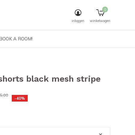
0
inloggen
winkelwagen
 BOOK A ROOM!
shorts black mesh stripe
5,00
-40%