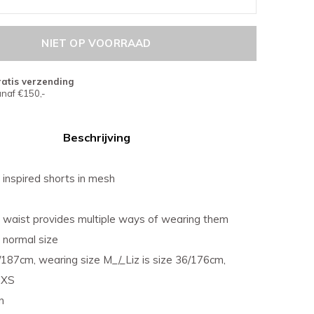
NIET OP VOORRAAD
atis verzending
naf €150,-
Beschrijving
 inspired shorts in mesh
 waist provides multiple ways of wearing them
 normal size
/187cm, wearing size M_/_Liz is size 36/176cm,
 XS
n