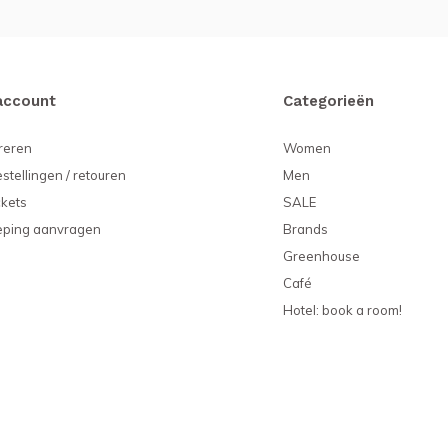
account
Categorieën
reren
Women
estellingen / retouren
Men
ckets
SALE
eping aanvragen
Brands
Greenhouse
Café
Hotel: book a room!