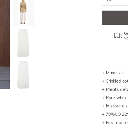
Gr
Va
+ Maxi skirt
+ Crinkled co
+ Pleats deta
+ Pure white 
+ In store als
+ 78%CO 2
+ Fits true t