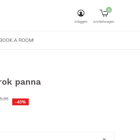
0
inloggen
winkelwagen
 BOOK A ROOM!
rok panna
5,00
-40%