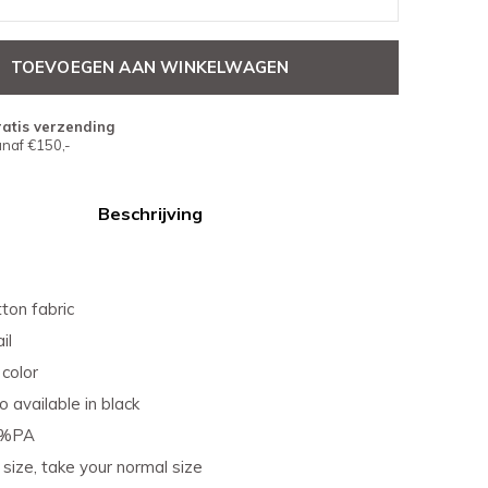
TOEVOEGEN AAN WINKELWAGEN
atis verzending
naf €150,-
Beschrijving
tton fabric
il
color
o available in black
2%PA
o size, take your normal size