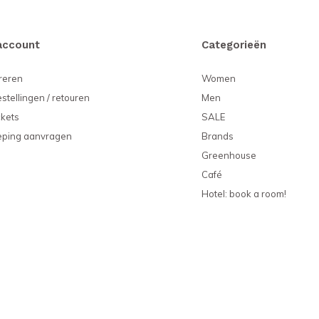
account
Categorieën
reren
Women
estellingen / retouren
Men
ckets
SALE
eping aanvragen
Brands
Greenhouse
Café
Hotel: book a room!