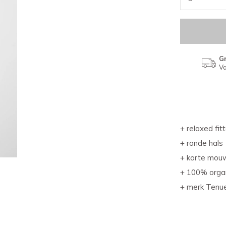
Gr
Va
+ relaxed fitt
+ ronde hals
+ korte mou
+ 100% orga
+ merk Tenu