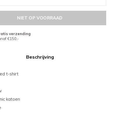
NIET OP VOORRAAD
atis verzending
naf €150,-
Beschrijving
ed t-shirt
w
nic katoen
e