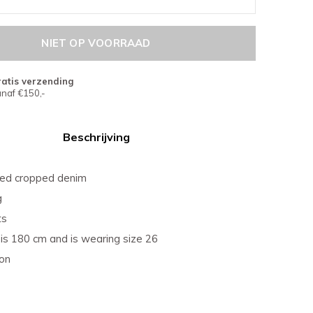
NIET OP VOORRAAD
atis verzending
naf €150,-
Beschrijving
ted cropped denim
g
ts
is 180 cm and is wearing size 26
on