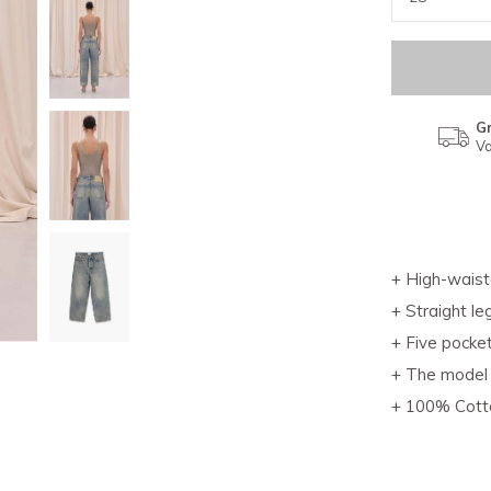
Gr
Va
+ High-wais
+ Straight le
+ Five pocke
+ The model 
+ 100% Cott