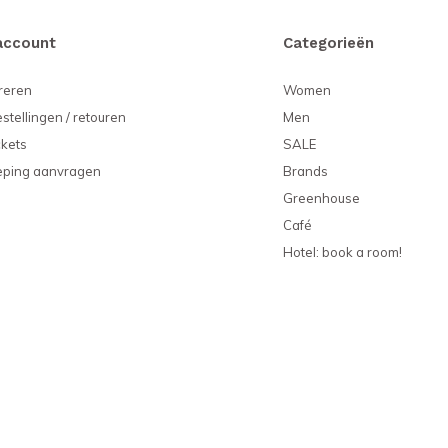
account
Categorieën
reren
Women
estellingen / retouren
Men
ckets
SALE
eping aanvragen
Brands
Greenhouse
Café
Hotel: book a room!