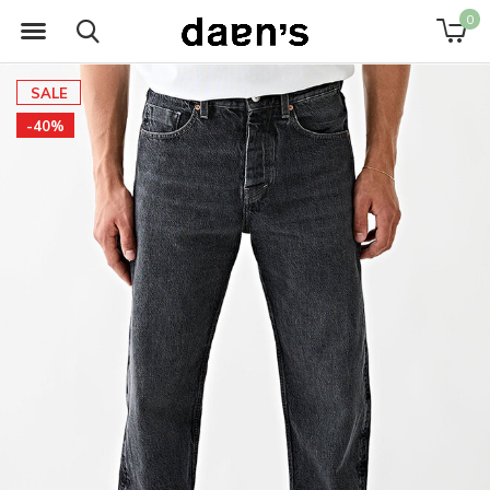
0
SALE
-40%